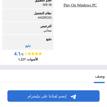
حجم التطبيق
38 MB
Play On Windows PC
نظام التشغيل
ANDROID
الترخيص
مجاني
تبليغ
تبليغ
4.1
/5
الأصوات: 1,227
وصف
إنضم لقناتنا على تيليجرام