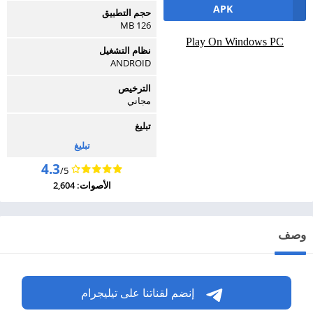
APK
حجم التطبيق
126 MB
Play On Windows PC
نظام التشغيل
ANDROID
الترخيص
مجاني
تبليغ
تبليغ
4.3
/5
الأصوات: 2,604
وصف
إنضم لقناتنا على تيليجرام