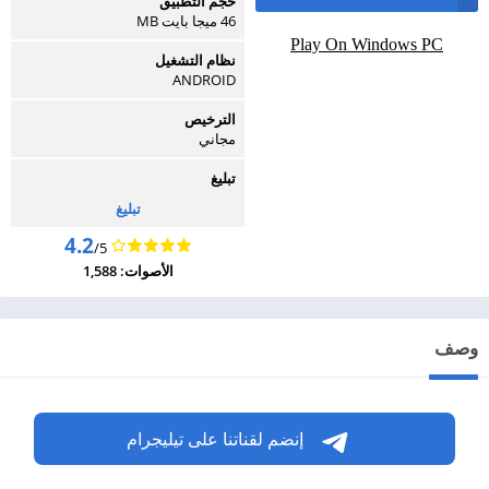
حجم التطبيق
46 ميجا بايت MB
Play On Windows PC
نظام التشغيل
ANDROID
الترخيص
مجاني
تبليغ
تبليغ
4.2
/5
الأصوات: 1,588
وصف
إنضم لقناتنا على تيليجرام