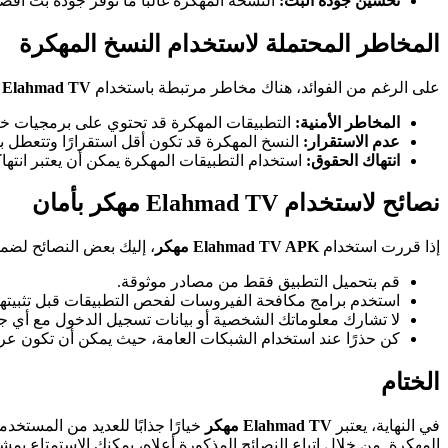
تحسين جودة البث:
النسخة المهكرة غالبًا ما توفر جودة بث أفضل
المخاطر المحتملة لاستخدام النسخ المهكرة
على الرغم من الفوائد، هناك مخاطر مرتبطة باستخدام
Elahmad TV مهكر
المخاطر الأمنية:
التطبيقات المهكرة قد تحتوي على برمجيات خبي
عدم الاستقرار:
النسخ المهكرة قد تكون أقل استقرارًا وتتعطل 
انتهاك الحقوق:
استخدام التطبيقات المهكرة يمكن أن يعتبر انتهاك
نصائح لاستخدام Elahmad TV مهكر بأمان
إذا قررت استخدام
Elahmad TV APK مهكر
، إليك بعض النصائح لضم
قم بتحميل التطبيق فقط من مصادر موثوقة.
استخدم برامج مكافحة الفيروسات لفحص التطبيقات قبل تثبيتها
لا تشارك معلوماتك الشخصية أو بيانات تسجيل الدخول مع أي جه
كن حذرًا عند استخدام الشبكات العامة، حيث يمكن أن تكون عر
الختام
في النهاية، يعتبر
Elahmad TV مهكر
خيارًا جذابًا للعديد من المستخ
المهكرة. من خلال اتباع النصائح المذكورة أعلاه، يمكنك الاستمتاع بمش