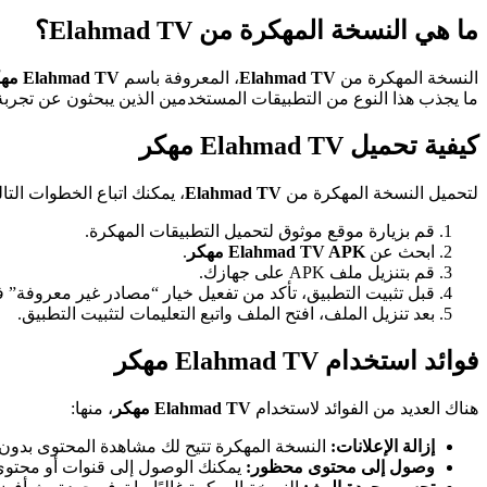
ما هي النسخة المهكرة من Elahmad TV؟
النسخة المهكرة من
Elahmad TV
، المعروفة باسم
Elahmad TV مهكر
ما يجذب هذا النوع من التطبيقات المستخدمين الذين يبحثون عن تجربة
كيفية تحميل Elahmad TV مهكر
لتحميل النسخة المهكرة من
Elahmad TV
، يمكنك اتباع الخطوات التال
قم بزيارة موقع موثوق لتحميل التطبيقات المهكرة.
ابحث عن
Elahmad TV APK مهكر
.
قم بتنزيل ملف APK على جهازك.
قبل تثبيت التطبيق، تأكد من تفعيل خيار “مصادر غير معروفة” ف
بعد تنزيل الملف، افتح الملف واتبع التعليمات لتثبيت التطبيق.
فوائد استخدام Elahmad TV مهكر
هناك العديد من الفوائد لاستخدام
Elahmad TV مهكر
، منها:
إزالة الإعلانات:
النسخة المهكرة تتيح لك مشاهدة المحتوى بدون
وصول إلى محتوى محظور:
يمكنك الوصول إلى قنوات أو محتوى 