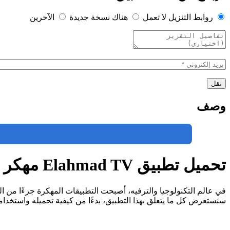
روابط التنزيل لا تعمل
هناك نسخة جديدة
الآخرين
وصف
تحميل تطبيق Elahmad TV مهكر APK للأندرويد 2024 مجاناً
في عالم التكنولوجيا والترفيه، أصبحت التطبيقات المهكرة جزءًا من ال
سنستعرض كل ما يتعلق بهذا التطبيق، بدءًا من كيفية تحميله واستخدامه،