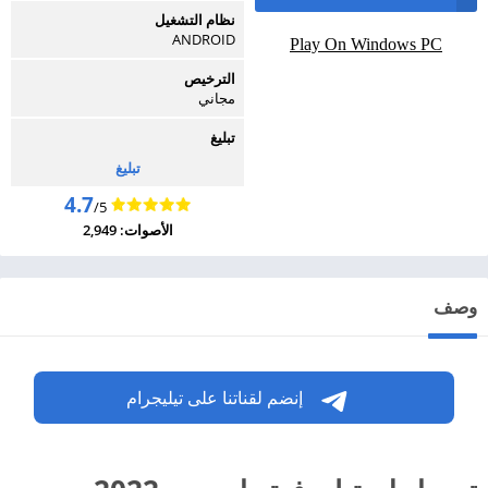
نظام التشغيل
ANDROID
Play On Windows PC
الترخيص
مجاني
تبليغ
تبليغ
4.7
/5
الأصوات: 2,949
وصف
إنضم لقناتنا على تيليجرام