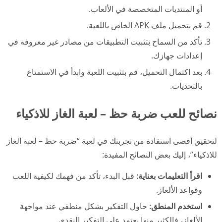
أو المنتديات المتخصصة في الألعاب.
قم بتحميل ملف APK الخاص باللعبة.
تأكد من السماح بتثبيت التطبيقات من مصادر غير معروفة في
إعدادات جهازك.
بعد اكتمال التحميل، قم بتثبيت اللعبة وابدأ في الاستمتاع
بالتحديات.
نصائح للعب ضربة حظ – لعبة الغاز للاذكياء
لتحقيق أقصى استفادة من تجربتك في لعبة “ضربة حظ – لعبة الغاز
للاذكياء”، إليك بعض النصائح المفيدة:
اقرأ التعليمات بعناية:
قبل البدء، تأكد من فهمك لكيفية اللعب
وقواعد الألغاز.
استخدم المنطق:
حاول التفكير بشكل منطقي عند مواجهة
الألغاز، فالكثير منها يعتمد على التفكير النقدي.