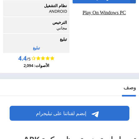
نظام التشغيل
ANDROID
Play On Windows PC
الترخيص
مجاني
تبليغ
تبليغ
4.4
/5
الأصوات: 2,094
وصف
إنضم لقناتنا على تيليجرام