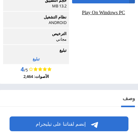
حجم التطبيق
13.2 MB
Play On Windows PC
نظام التشغيل
ANDROID
الترخيص
مجاني
تبليغ
تبليغ
4
/5
الأصوات: 2,464
وصف
إنضم لقناتنا على تيليجرام