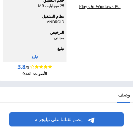
حجم التطبيق
25 ميجابايت MB
Play On Windows PC
نظام التشغيل
ANDROID
الترخيص
مجاني
تبليغ
تبليغ
3.8
/5
الأصوات: 9,441
وصف
إنضم لقناتنا على تيليجرام