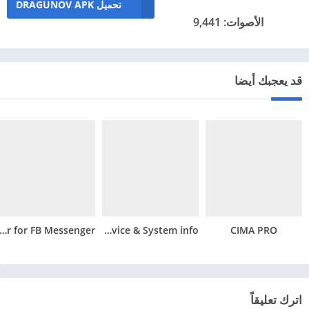
تحميل DRAGUNOV APK
الأصوات: 9,441
قد يعجبك أيضا
toResponder for FB Messenger
CPU X – Device & System info
CIMA PRO
اترك تعليقاً