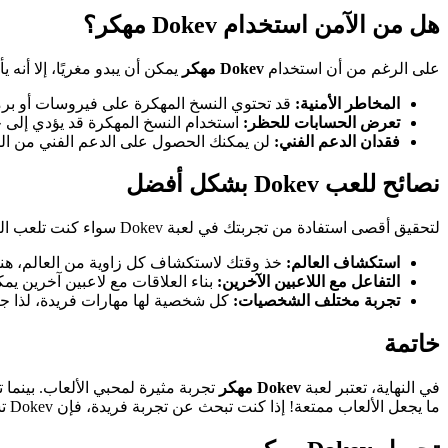
هل من الآمن استخدام Dokev مهكر؟
على الرغم من أن استخدام
Dokev مهكر
يمكن أن يبدو مغريًا، إلا أنه
المخاطر الأمنية:
قد تحتوي النسخ المهكرة على فيروسات أو برم
تعرض الحسابات للحظر:
استخدام النسخ المهكرة قد يؤدي إلى 
فقدان الدعم الفني:
لن يمكنك الحصول على الدعم الفني من ال
نصائح للعب Dokev بشكل أفضل
لتحقيق أقصى استفادة من تجربتك في لعبة Dokev سواء كنت تلعب النسخة الرسمية أو المهكرة، إليك بعض النصائح:
استكشاف العالم:
خذ وقتك لاستكشاف كل زاوية من العالم، هناك
التفاعل مع اللاعبين الآخرين:
بناء العلاقات مع لاعبين آخرين ي
تجربة مختلف الشخصيات:
كل شخصية لها مهارات فريدة، لذا 
خاتمة
في النهاية، تعتبر لعبة
Dokev مهكر
تجربة مثيرة لمحبي الألعاب. بينما ت
ما يجعل الألعاب ممتعة! إذا كنت تبحث عن تجربة فريدة، فإن Dokev تستحق التجربة.