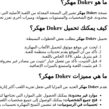
ما هو Dokev مهكر؟
نسخة
Dokev مهكر
تشير إلى النسخة المعدلة من اللعبة الأصلية التي
محدودة، فتح الشخصيات والمستويات بسهولة، وميزات أخرى تعزز تجر
كيف يمكنك تحميل Dokev مهكر؟
تحميل
Dokev مهكر
يتطلب بعض الخطوات البسيطة:
ابحث عن موقع موثوق لتحميل الألعاب المهكرة.
تأكد من أن الموقع يقدم تحديثات منتظمة للعبة.
قم بتنزيل ملف APK الخاص باللعبة.
قبل التثبيت، تأكد من تفعيل خيار “تثبيت من مصادر غير معروف
قم بتثبيت اللعبة واستمتع بالميزات الإضافية.
ما هي مميزات Dokev مهكر؟
تقدم
Dokev مهكر
العديد من المزايا التي تجعل تجربة اللعب أكثر إثارة:
موارد غير محدودة:
يمكنك الحصول على الموارد التي تحتاجها 
فتح جميع الشخصيات:
يمكنك الوصول إلى جميع شخصيات اللعبة 
تحسينات في الرسوميات:
قد تتضمن النسخ المهكرة تحسينات بصر