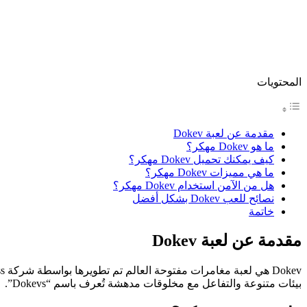
المحتويات
مقدمة عن لعبة Dokev
ما هو Dokev مهكر؟
كيف يمكنك تحميل Dokev مهكر؟
ما هي مميزات Dokev مهكر؟
هل من الآمن استخدام Dokev مهكر؟
نصائح للعب Dokev بشكل أفضل
خاتمة
مقدمة عن لعبة Dokev
Dokev هي لعبة مغامرات مفتوحة العالم تم تطويرها بواسطة شركة Pearl Abyss، التي اشتهرت بلعبة
بيئات متنوعة والتفاعل مع مخلوقات مدهشة تُعرف باسم “Dokevs”.