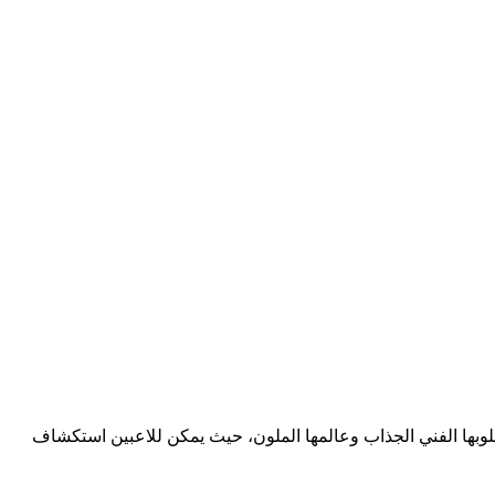
يز Dokev بأسلوبها الفني الجذاب وعالمها الملون، حيث يمكن للاعبين استكشاف