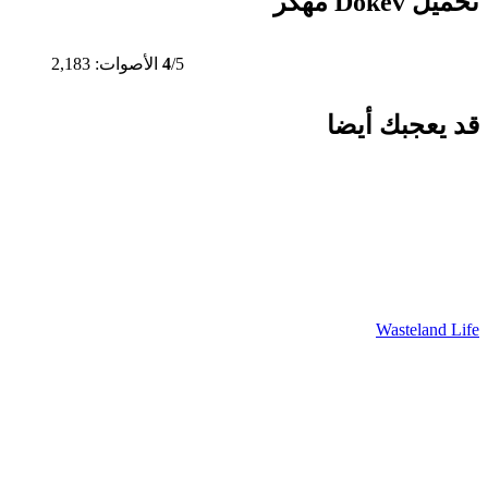
تحميل Dokev مهكر
/5
4
الأصوات: 2,183
قد يعجبك أيضا
Wasteland Life