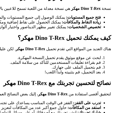
نسخة
Dino T-Rex مهكر
هي نسخة معدلة من اللعبة تسمح للاعبين بال
فتح جميع المستويات:
يمكنك الوصول إلى جميع المستويات والمر
زيادة النقاط والمكافآت:
يمكنك الحصول على نقاط إضافية ومكا
تخصيص الشخصيات:
يمكنك تغيير مظهر الديناصور واختيار ألو
كيف يمكنك تحميل Dino T-Rex مهكر؟
هناك العديد من المواقع التي تقدم تحميل
Dino T-Rex مهكر
. لكن علي
ابحث عن موقع موثوق يقدم تحميل النسخة المهكرة.
قم بقراءة تعليقات المستخدمين للتأكد من سلامة الملف.
قم بتحميل الملف على جهازك.
بعد التحميل، قم بتثبيته وابدأ اللعب!
نصائح لتحسين تجربتك مع Dino T-Rex مهكر
لتحقيق أقصى استفادة من
Dino T-Rex مهكر
، إليك بعض النصائح العمل
تدرب على القفز:
القفز في الوقت المناسب يساعدك على تجنب
استفد من المكافآت:
حاول جمع أكبر عدد من المكافآت لتعزيز 
شارك تجربتك:
انشر تجربتك مع أصدقائك أو على وسائل التواصل 