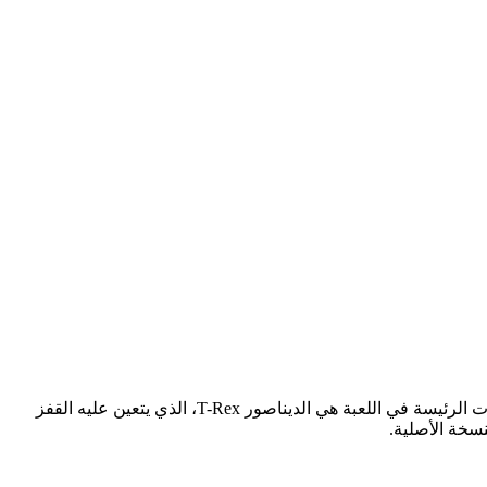
هي لعبة مشهورة تم تطويرها من قبل جوجل، وتعتبر وسيلة رائعة لقضاء الوقت عندما تكون غير متصل بالإنترنت. الشخصيات الرئيسة في اللعبة هي الديناصور T-Rex، الذي يتعين عليه القفز
نسخة الأصلية.