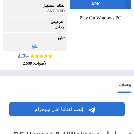
APK
نظام التشغيل
ANDROID
Play On Windows PC
الترخيص
مجاني
تبليغ
تبليغ
4.7
/5
الأصوات: 2,609
وصف
إنضم لقناتنا على تيليجرام