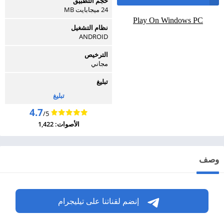
حجم التطبيق
24 ميجابايت MB
Play On Windows PC
نظام التشغيل
ANDROID
الترخيص
مجاني
تبليغ
تبليغ
4.7
/5
الأصوات: 1,422
وصف
إنضم لقناتنا على تيليجرام