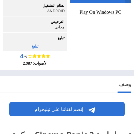
نظام التشغيل
ANDROID
Play On Windows PC
الترخيص
مجاني
تبليغ
تبليغ
4
/5
الأصوات: 2,087
وصف
إنضم لقناتنا على تيليجرام