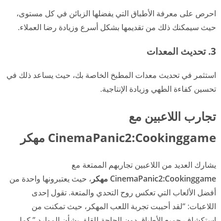
احرص على معرفة الأطباق التي يفضلها الزبائن في كل مستوى،
حيث سيمكنك ذلك من تقديمها بشكل أسرع وزيادة رضا العملاء.
3. تحديث المعدات
استثمر في تحديث معدات المطبخ الخاصة بك، حيث يساعد ذلك في
تحسين كفاءة الطهي وزيادة الإنتاجية.
تجارب اللاعبين مع
CinemaPanic2:Cookinggame مهكر
يشارك العديد من اللاعبين تجاربهم الممتعة مع
CinemaPanic2:Cookinggame مهكر
، حيث يعتبرونها واحدة من
أفضل الألعاب التي تعكس روح التحدي والمتعة. تقول إحدى
اللاعبات: “لقد أحببت تجربة اللعب المهكر، حيث تمكنت من
استكشاف جميع الأطباق دون الحاجة للقلق بشأن الموارد.” كما