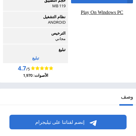
حجم التطبيق
119 MB
Play On Windows PC
نظام التشغيل
ANDROID
الترخيص
مجاني
تبليغ
تبليغ
4.7
/5
الأصوات: 1,970
وصف
إنضم لقناتنا على تيليجرام