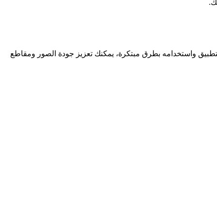
ك.
لتطبيق واستخدامه بطرق مبتكرة، يمكنك تعزيز جودة الصور ومقاطع
تحميل blurrr APK