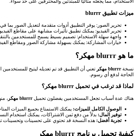
الاستخدام، مما يجعله مثاليًا للمبتدئين والمحترفين على حد سواء.
ميزات تطبيق blurrr
تحرير الصور: يوفر التطبيق أدوات متقدمة لتعديل الصور بما في
تحرير الفيديو: يمكنك تطبيق تأثيرات مشابهة على مقاطع الفيديو ل
واجهة سهلة الاستخدام: تصميم بسيط يسمح للمستخدمين بالتنقل 
خيارات المشاركة: يمكنك بسهولة مشاركة الصور ومقاطع الفيدي
ما هو blurrr مهكر؟
نسخة
blurrr مهكر
تعني أن التطبيق قد تم تعديله ليتيح للمستخدمين 
الحاجة لدفع أي رسوم.
لماذا قد ترغب في تحميل blurrr مهكر؟
هناك عدة أسباب تجعل المستخدمين يفضلون تحميل
blurrr مهكر
، منه
الوصول الكامل للميزات:
يمكنك الاستمتاع بجميع الميزات المتاح
توفير المال:
بدلاً من دفع ثمن الاشتراكات، يمكنك استخدام النسخ
تجربة أفضل:
هذه النسخة قد تحتوي على تحسينات وتحسينات تجع
كيفية تحميل برنامج blurrr مهكر