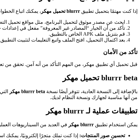
إذا كنت مهتمًا بتحميل تطبيق
blurrr تحميل مهكر
، يمكنك اتباع الخطوات
ابحث عن مصدر موثوق لتحميل البرنامج، مثل مواقع تحميل التط
تأكد من أن الخيار “المصادر غير المعروفة” مفعل في إعدادات 
قم بتنزيل ملف APK الخاص بالتطبيق.
بعد اكتمال التحميل، افتح الملف واتبع التعليمات لتثبيت التطبيق.
تأكد من الأمان
قبل تحميل أي تطبيق مهكر، من المهم التأكد من أنه آمن. تحقق من تعل
blurrr beta تحميل مهكر
بالإضافة إلى النسخة العادية، تتوفر أيضًا نسخة
blurrr beta مهكر
التي 
من أنها مناسبة لجهازك ونسخة النظام لديك.
تطبيقات عملية لـ blurrr مهكر
يمكن استخدام تطبيق
blurrr مهكر
في العديد من السيناريوهات العملية
تحسين صور المنتجات:
إذا كنت تملك متجرًا إلكترونيًا، يمكنك 