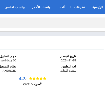
الرئيسية
تطبيقات
ألعاب
واتساب الأحمر
واتساب الاخضر
تطبيقات بلس
بث مباشر
أدوات مساعدة
تعديل الصور
التواصل الاجتماعي
رياضة
تاريخ الإصدار
حجم التطبيق
ترفيه
2024-11-28
66 ميجابايت MB
لغة التطبيق
نظام التشغيل
متعدد اللغات
ANDROID
4.7
/5
الأصوات: 2,690