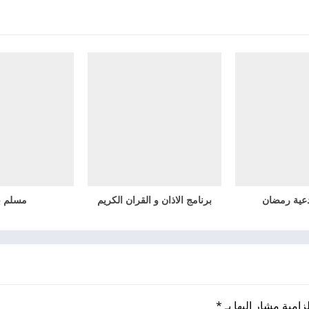
دعية رمضان
برنامج الاذان و القران الكريم
مسلم ب
زامية مشار إليها بـ
*