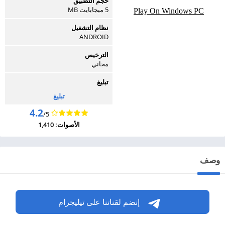
حجم التطبيق
5 ميجابايت MB
Play On Windows PC
نظام التشغيل
ANDROID
الترخيص
مجاني
تبليغ
تبليغ
4.2
/5
الأصوات: 1,410
وصف
إنضم لقناتنا على تيليجرام