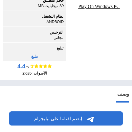
حجم التطبيق
89 ميجابايت MB
Play On Windows PC
نظام التشغيل
ANDROID
الترخيص
مجاني
تبليغ
تبليغ
4.4
/5
الأصوات: 2,635
وصف
إنضم لقناتنا على تيليجرام