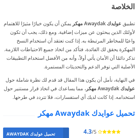
الخلاصة
تطبيق
عوايدك Awaydak مهكر
يمكن أن يكون خيارًا مثيرًا للاهتمام
لأولئك الذين يبحثون عن ميزات إضافية. ومع ذلك، يجب أن تكون
واعيًا للمخاطر المرتبطة به. إذا كنت تعتقد أن استخدام النسخ
المهكرة يحقق لك الفائدة، فتأكد من اتخاذ جميع الاحتياطات اللازمة.
تذكر دائمًا أن الأمان يأتي أولاً، وأنه من الأفضل استخدام التطبيقات
الأصلية التي توفر الدعم والتحديثات المستمرة.
في النهاية، نأمل أن يكون هذا المقال قد قدم لك نظرة شاملة حول
عوايدك Awaydak مهكر
، مما يساعدك في اتخاذ قرار مستنير حول
استخدامه. إذا كانت لديك أي استفسارات، فلا تتردد في طرحها.
تحميل عوايدك Awaydak مهكر
4.3
/5
تحميل عوايدك AWAYDAK