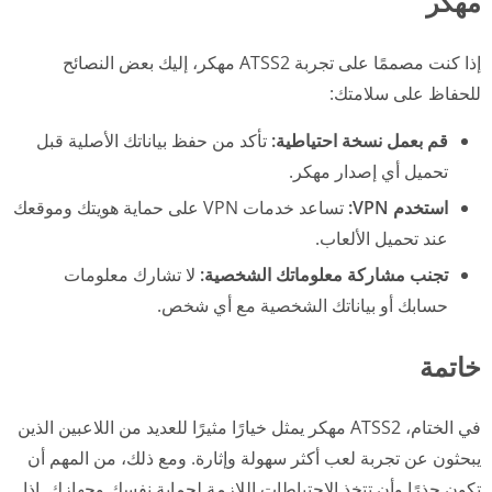
مهكر
إذا كنت مصممًا على تجربة ATSS2 مهكر، إليك بعض النصائح
للحفاظ على سلامتك:
قم بعمل نسخة احتياطية:
تأكد من حفظ بياناتك الأصلية قبل
تحميل أي إصدار مهكر.
استخدم VPN:
تساعد خدمات VPN على حماية هويتك وموقعك
عند تحميل الألعاب.
تجنب مشاركة معلوماتك الشخصية:
لا تشارك معلومات
حسابك أو بياناتك الشخصية مع أي شخص.
خاتمة
في الختام، ATSS2 مهكر يمثل خيارًا مثيرًا للعديد من اللاعبين الذين
يبحثون عن تجربة لعب أكثر سهولة وإثارة. ومع ذلك، من المهم أن
تكون حذرًا وأن تتخذ الاحتياطات اللازمة لحماية نفسك وجهازك. إذا