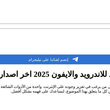
إنضم لقناتنا على تيليجرام