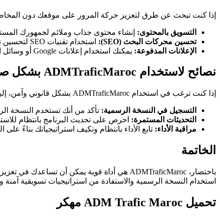
إذا كنت تبحث عن طرق لتعزيز حركة المرور على موقعك دون المخاطرة باستخدام ADMTraficMaroc مهكر،
التسويق بالمحتوى:
إنشاء محتوى جذاب وملائم لجمهورك المست
تحسين محركات البحث (SEO):
استخدام تقنيات SEO لتحسين ترتيب موقعك في نتائج البحث.
الإعلانات المدفوعة:
يمكنك استخدام إعلانات Google أو وسائل التواصل الاجتماعي لجذب الزوار.
نصائح لاستخدام ADMTraficMaroc بشكل صحيح
إذا كنت ترغب في استخدام ADMTraficMaroc بشكل قانوني وآمن، إليك بعض النصائح:
التسجيل في النسخة الرسمية:
تأكد من أنك تستخدم النسخة الرس
التحديثات المستمرة:
احرص على تحديث البرنامج بانتظام للاست
مراقبة الأداء:
تابع الأداء بانتظام وتكيف استراتيجياتك بناءً على ال
الخاتمة
باختصار، ADMTraficMaroc هي أداة قوية يمكن أن
استخدام النسخة الرسمية والاستفادة من استراتيجيات تسويقية آمنة وف
تحميل ADM Trafic Maroc مهكر