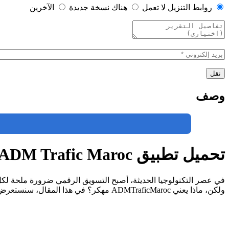
روابط التنزيل لا تعمل
هناك نسخة جديدة
الآخرين
وصف
تحميل تطبيق ADM Trafic Maroc للاندرويد والايفون 2025 اخر اصدار مجانا
ولكن، ماذا يعني ADMTraficMaroc مهكر؟ في هذا المقال، سنستعرض كل ما يتعلق بهذا الموضوع، لنساعدك على فهمه بشكل أفضل.