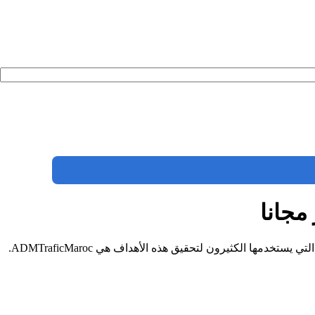
في عصر التكنولوجيا الحديثة، أصبح التسويق الرقمي ضرورة ملحة لكل من يرغب في تعزيز وجوده على الإنترنت. واحدة من الأدوات الشائعة التي يستخدمها الكثيرون لتحقيق هذه الأهداف هي ADMTraficMaroc.