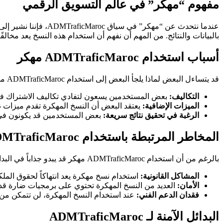
مفهوم “مهكر” في عالم التسويق الرقمي
عندما نتحدث عن “مهك
بالبيانات والنتائج. من المهم أن نفهم أن استخدام هذه النسخ يعد مخا
أسباب استخدام ADMTraficMaroc مهكر
قد يتساءل البعض لماذا يلجأ البعض إلى استخدام ADMTraficMaroc مهكر بدلاً من النسخة الرسمية. هناك عدة أسباب، منها:
التكاليف:
بعض المستخدمين يسعون لتفادي تكاليف الاشتراك في
الميزات الإضافية:
يعتقد البعض أن النسخ المهكرة تقدم ميزات غ
الرغبة في تحقيق نتائج سريعة:
بعض المستخدمين قد يكونون في ع
المخاطر المرتبطة باستخدام ADMTraficMaroc مهكر
بالرغم من أن استخدام ADMTraficMaroc مهكر قد يبدو جذاباً في البداية، إلا أنه يحمل العديد من المخاطر، منها:
المشاكل القانونية:
استخدام نسخ مهكرة يعد انتهاكاً لحقوق الملك
الأمان:
العديد من النسخ المهكرة تحتوي على برمجيات ضارة قد 
فقدان الدعم الفني:
عند استخدام النسخ المهكرة، لن تتمكن من ا
البدائل الآمنة لـ ADMTraficMaroc