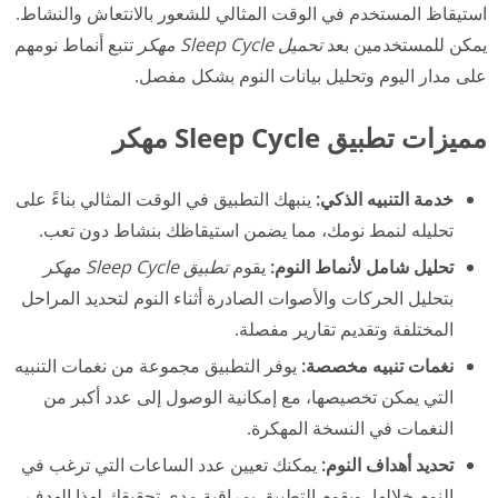
استيقاظ المستخدم في الوقت المثالي للشعور بالانتعاش والنشاط.
يمكن للمستخدمين بعد
تحميل Sleep Cycle مهكر
تتبع أنماط نومهم
على مدار اليوم وتحليل بيانات النوم بشكل مفصل.
مميزات تطبيق Sleep Cycle مهكر
خدمة التنبيه الذكي:
ينبهك التطبيق في الوقت المثالي بناءً على
تحليله لنمط نومك، مما يضمن استيقاظك بنشاط دون تعب.
تحليل شامل لأنماط النوم:
يقوم
تطبيق Sleep Cycle مهكر
بتحليل الحركات والأصوات الصادرة أثناء النوم لتحديد المراحل
المختلفة وتقديم تقارير مفصلة.
نغمات تنبيه مخصصة:
يوفر التطبيق مجموعة من نغمات التنبيه
التي يمكن تخصيصها، مع إمكانية الوصول إلى عدد أكبر من
النغمات في النسخة المهكرة.
تحديد أهداف النوم:
يمكنك تعيين عدد الساعات التي ترغب في
النوم خلالها، ويقوم التطبيق بمراقبة مدى تحقيقك لهذا الهدف.