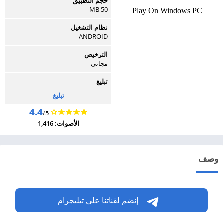
حجم التطبيق
50 MB
Play On Windows PC
نظام التشغيل
ANDROID
الترخيص
مجاني
تبليغ
تبليغ
4.4
/5
الأصوات: 1,416
وصف
إنضم لقناتنا على تيليجرام