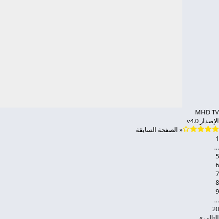
MHD TV
الإصدار v4.0
« الصفحة السابقة
1
…
5
6
7
8
9
…
20
التالي »